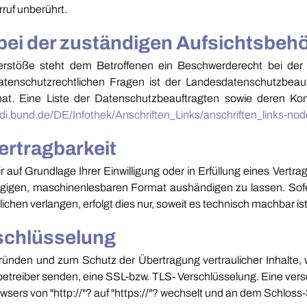
ruf unberührt.
ei der zuständigen Aufsichtsbeh
Verstöße steht dem Betroffenen ein Beschwerderecht bei der
atenschutzrechtlichen Fragen ist der Landesdatenschutzbea
at. Eine Liste der Datenschutzbeauftragten sowie deren Ko
fdi.bund.de/DE/Infothek/Anschriften_Links/anschriften_links-nod
ertragbarkeit
 auf Grundlage Ihrer Einwilligung oder in Erfüllung eines Vertrag
ngigen, maschinenlesbaren Format aushändigen zu lassen. Sofe
chen verlangen, erfolgt dies nur, soweit es technisch machbar ist
schlüsselung
gründen und zum Schutz der Übertragung vertraulicher Inhalte, 
nbetreiber senden, eine SSL-bzw. TLS- Verschlüsselung. Eine ver
wsers von "http://"? auf "https://"? wechselt und an dem Schloss-